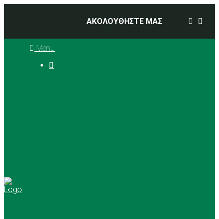
ΑΚΟΛΟΥΘΗΣΤΕ ΜΑΣ
Menu

Ιστορία
Διοικητικό Συμβούλιο
Προπονητές
Αθλήματα
Basketball
Αγώνες Μπάσκετ 2025 –
2026
Ρυθμική Γυμναστική
Tennis
Yoga
Γήπεδα