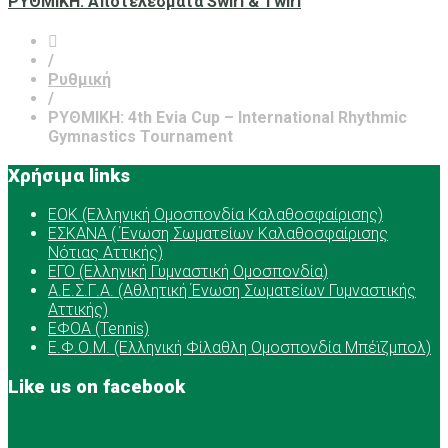
ΡΥΘΜΙΚΗ: Αποτελέσματα Swirl & Twirl
/
Ρυθμική
/
ΡΥΘΜΙΚΗ: 4th Evia Cup – International Rhythmic
Gymnastics Tournament
Χρήσιμα links
ΕOK (Ελληνική Ομοσπονδία Καλαθοσφαίρισης)
ΕΣΚΑΝΑ ( Ένωση Σωματείων Καλαθοσφαίρισης
Νότιας Αττικής)
ΕΓΟ (Ελληνική Γυμναστική Ομοσπονδία)
Α.Ε.Σ.Γ.Α. (Αθλητική Ένωση Σωματείων Γυμναστικής
Αττικής)
ΕΦΟΑ (Tennis)
Ε.Φ.Ο.Μ. (Ελληνική Φίλαθλη Ομοσπονδία Μπέϊζμπολ)
Like us on facebook