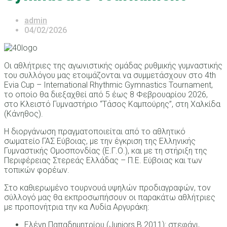
admin
04/02/2026
Οι αθλήτριες της αγωνιστικής ομάδας ρυθμικής γυμναστικής
του συλλόγου μας ετοιμάζονται να συμμετάσχουν στο 4th
Evia Cup – International Rhythmic Gymnastics Tournament,
το οποίο θα διεξαχθεί από 5 έως 8 Φεβρουαρίου 2026,
στο Κλειστό Γυμναστήριο “Τάσος Καμπούρης”, στη Χαλκίδα
(Κάνηθος).
Η διοργάνωση πραγματοποιείται από το αθλητικό
σωματείο ΓΑΣ Εύβοιας, με την έγκριση της Ελληνικής
Γυμναστικής Ομοσπονδίας (Ε.Γ.Ο.), και με τη στήριξη της
Περιφέρειας Στερεάς Ελλάδας – Π.Ε. Εύβοιας και των
τοπικών φορέων.
Στο καθιερωμένο τουρνουά υψηλών προδιαγραφών, τον
σύλλογό μας θα εκπροσωπήσουν οι παρακάτω αθλήτριες
με προπονήτρια την κα Λυδία Αργυράκη:
Ελένη Παπαδημητρίου (Juniors B 2011): στεφάνι,