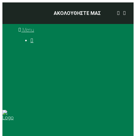
ΑΚΟΛΟΥΘΗΣΤΕ ΜΑΣ
Menu

Ιστορία
Διοικητικό Συμβούλιο
Προπονητές
Αθλήματα
Basketball
Αγώνες Μπάσκετ 2025 –
2026
Ρυθμική Γυμναστική
Tennis
Yoga
Γήπεδα