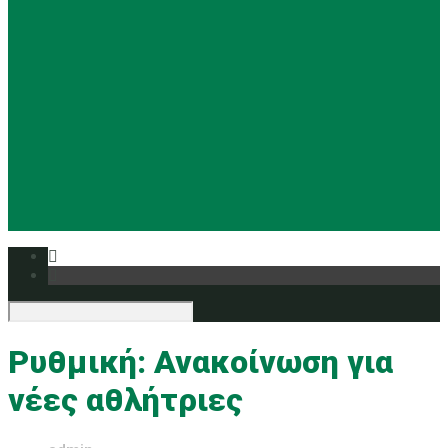
Basketball
Ρυθμική
Tennis
Yoga
Ευρυάλη TV
Δελτία τύπου
Ρυθμική: Ανακοίνωση για
νέες αθλήτριες