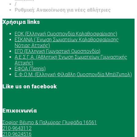
/
Ρυθμική: Ανακοίνωση για νέες αθλήτριες
Χρήσιμα links
ΕOK (Ελληνική Ομοσπονδία Καλαθοσφαίρισης)
ΕΣΚΑΝΑ ( Ένωση Σωματείων Καλαθοσφαίρισης
Νότιας Αττικής)
ΕΓΟ (Ελληνική Γυμναστική Ομοσπονδία)
Α.Ε.Σ.Γ.Α. (Αθλητική Ένωση Σωματείων Γυμναστικής
Αττικής)
ΕΦΟΑ (Tennis)
Ε.Φ.Ο.Μ. (Ελληνική Φίλαθλη Ομοσπονδία Μπέϊζμπολ)
Like us on facebook
Επικοινωνία
Σοφίας Βέμπο & Παλμύρας Γλυφάδα 16561
210-9643112
210-9624516