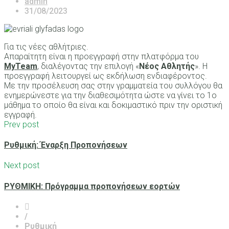
admin
31/08/2023
Για τις νέες αθλήτριες.
Απαραίτητη είναι η προεγγραφή στην πλατφόρμα του
MyTeam
, διαλέγοντας την επιλογή «
Νέος Αθλητής
». Η
προεγγραφή λειτουργεί ως εκδήλωση ενδιαφέροντος.
Με την προσέλευση σας στην γραμματεία του συλλόγου θα
ενημερώνεστε για την διαθεσιμότητα ώστε να γίνει το 1ο
μάθημα το οποίο θα είναι και δοκιμαστικό πριν την οριστική
εγγραφή.
Prev post
Ρυθμική: Έναρξη Προπονήσεων
Next post
ΡΥΘΜΙΚΗ: Πρόγραμμα προπονήσεων εορτών
/
Ρυθμική