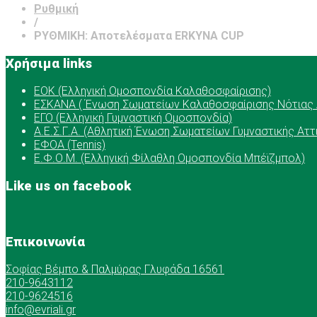
Ρυθμική
/
ΡΥΘΜΙΚΗ: Αποτελέσματα ERKYNA CUP
Χρήσιμα links
ΕOK (Ελληνική Ομοσπονδία Καλαθοσφαίρισης)
ΕΣΚΑΝΑ ( Ένωση Σωματείων Καλαθοσφαίρισης Νότιας 
ΕΓΟ (Ελληνική Γυμναστική Ομοσπονδία)
Α.Ε.Σ.Γ.Α. (Αθλητική Ένωση Σωματείων Γυμναστικής Αττ
ΕΦΟΑ (Tennis)
Ε.Φ.Ο.Μ. (Ελληνική Φίλαθλη Ομοσπονδία Μπέϊζμπολ)
Like us on facebook
Επικοινωνία
Σοφίας Βέμπο & Παλμύρας Γλυφάδα 16561
210-9643112
210-9624516
info@evriali.gr