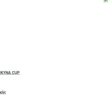
ERKYNA CUP
κής