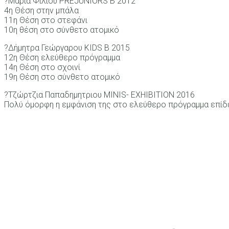
?Μαρία Φίλιου PREJUNIORS B 2012
4η Θέση στην μπάλα
11η Θέση στο στεφάνι
10η θέση στο σύνθετο ατομικό
?Δήμητρα Γεώργαρου KIDS B 2015
12η Θέση ελεύθερο πρόγραμμα
14η Θέση στο σχοινί
19η Θέση στο σύνθετο ατομικό
?Τζώρτζια Παπαδημητριου MINIS- EXHIBITION 2016
Πολύ όμορφη η εμφάνιση της στο ελεύθερο πρόγραμμα επίδ