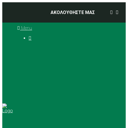
ΑΚΟΛΟΥΘΗΣΤΕ ΜΑΣ
Menu

Ιστορία
Διοικητικό Συμβούλιο
Προπονητές
Αθλήματα
Basketball
Αγώνες Μπάσκετ 2025 –
2026
Ρυθμική Γυμναστική
Tennis
Yoga
Γήπεδα