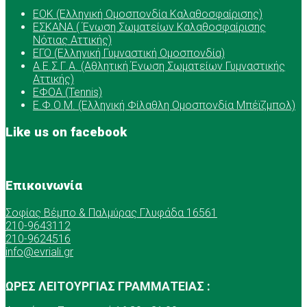
ΕOK (Ελληνική Ομοσπονδία Καλαθοσφαίρισης)
ΕΣΚΑΝΑ ( Ένωση Σωματείων Καλαθοσφαίρισης
Νότιας Αττικής)
ΕΓΟ (Ελληνική Γυμναστική Ομοσπονδία)
Α.Ε.Σ.Γ.Α. (Αθλητική Ένωση Σωματείων Γυμναστικής
Αττικής)
ΕΦΟΑ (Tennis)
Ε.Φ.Ο.Μ. (Ελληνική Φίλαθλη Ομοσπονδία Μπέϊζμπολ)
Like us on facebook
Επικοινωνία
Σοφίας Βέμπο & Παλμύρας Γλυφάδα 16561
210-9643112
210-9624516
info@evriali.gr
ΩΡΕΣ ΛΕΙΤΟΥΡΓΙΑΣ ΓΡΑΜΜΑΤΕΙΑΣ :