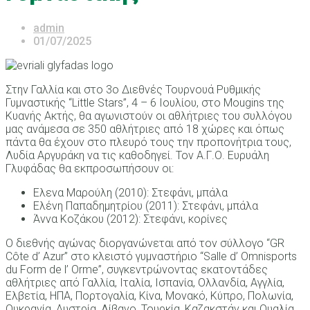
admin
01/07/2025
Στην Γαλλία και στο 3ο Διεθνές Τουρνουά Ρυθμικής
Γυμναστικής “Little Stars”, 4 – 6 Ιουλίου, στο Mougins της
Κυανής Ακτής, θα αγωνιστούν οι αθλήτριες του συλλόγου
μας ανάμεσα σε 350 αθλήτριες από 18 χώρες και όπως
πάντα θα έχουν στο πλευρό τους την προπονήτρια τους,
Λυδία Αργυράκη να τις καθοδηγεί. Τον Α.Γ.Ο. Ευρυάλη
Γλυφάδας θα εκπροσωπήσουν οι:
Ελενα Μαρούλη (2010): Στεφάνι, μπάλα
Ελένη Παπαδημητρίου (2011): Στεφάνι, μπάλα
Άννα Κοζάκου (2012): Στεφάνι, κορίνες
Ο διεθνής αγώνας διοργανώνεται από τον σύλλογο “GR
Côte d’ Azur” στο κλειστό γυμναστήριο “Salle d’ Omnisports
du Form de l’ Orme”, συγκεντρώνοντας εκατοντάδες
αθλήτριες από Γαλλία, Ιταλία, Ισπανία, Ολλανδία, Αγγλία,
Ελβετία, ΗΠΑ, Πορτογαλία, Κίνα, Μονακό, Κύπρο, Πολωνία,
Ουκρανία, Αυστρία, Λίβανο, Τουρκία, Καζακστάν και Ουαλία.