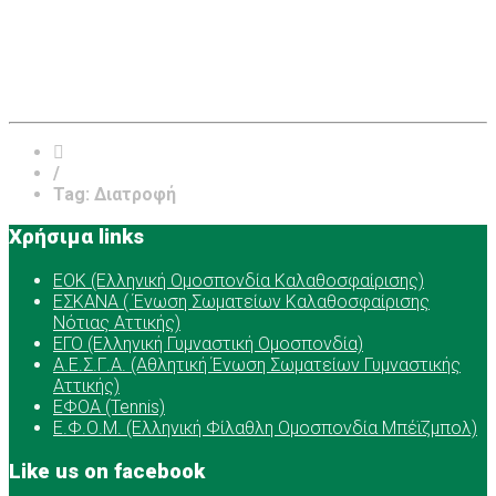
/
Tag: Διατροφή
Χρήσιμα links
ΕOK (Ελληνική Ομοσπονδία Καλαθοσφαίρισης)
ΕΣΚΑΝΑ ( Ένωση Σωματείων Καλαθοσφαίρισης
Νότιας Αττικής)
ΕΓΟ (Ελληνική Γυμναστική Ομοσπονδία)
Α.Ε.Σ.Γ.Α. (Αθλητική Ένωση Σωματείων Γυμναστικής
Αττικής)
ΕΦΟΑ (Tennis)
Ε.Φ.Ο.Μ. (Ελληνική Φίλαθλη Ομοσπονδία Μπέϊζμπολ)
Like us on facebook