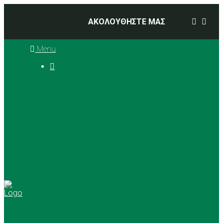
ΑΚΟΛΟΥΘΗΣΤΕ ΜΑΣ
Menu

Ιστορία
Διοικητικό Συμβούλιο
Προπονητές
Αθλήματα
Basketball
Αγώνες Μπάσκετ 2025 –
2026
Ρυθμική Γυμναστική
Tennis
Yoga
Γήπεδα