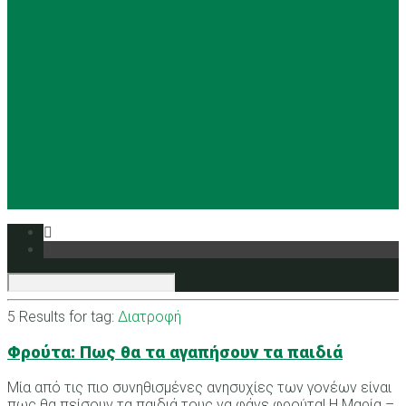
Basketball
Ρυθμική
Tennis
Yoga
Ευρυάλη TV
Δελτία τύπου
5 Results for
tag:
Διατροφή
Φρούτα: Πως θα τα αγαπήσουν τα παιδιά
Μία από τις πιο συνηθισμένες ανησυχίες των γονέων είναι
πως θα πείσουν τα παιδιά τους να φάνε φρούτα! Η Μαρία –