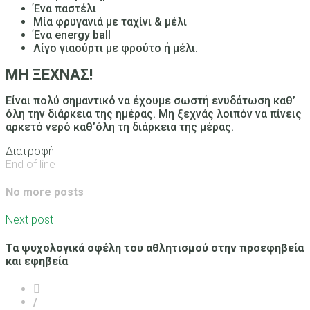
Ένα
παστέλι
Μία
φρυγανιά με ταχίνι & μέλι
Ένα
energy ball
Λίγο γιαούρτι με φρούτο ή μέλι.
ΜΗ ΞΕΧΝΑΣ!
Είναι πολύ σημαντικό να έχουμε σωστή ενυδάτωση καθ’
όλη την διάρκεια της ημέρας. Μη ξεχνάς λοιπόν να πίνεις
αρκετό νερό καθ’όλη τη διάρκεια της μέρας.
Διατροφή
End of line
No more posts
Next post
Τα ψυχολογικά οφέλη του αθλητισμού στην προεφηβεία
και εφηβεία
/