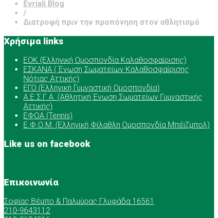
Evriali Blog
/
Διατροφή πριν την προπόνηση στον αθλητισμό
Χρήσιμα links
ΕOK (Ελληνική Ομοσπονδία Καλαθοσφαίρισης)
ΕΣΚΑΝΑ ( Ένωση Σωματείων Καλαθοσφαίρισης
Νότιας Αττικής)
ΕΓΟ (Ελληνική Γυμναστική Ομοσπονδία)
Α.Ε.Σ.Γ.Α. (Αθλητική Ένωση Σωματείων Γυμναστικής
Αττικής)
ΕΦΟΑ (Tennis)
Ε.Φ.Ο.Μ. (Ελληνική Φίλαθλη Ομοσπονδία Μπέϊζμπολ)
Like us on facebook
Επικοινωνία
Σοφίας Βέμπο & Παλμύρας Γλυφάδα 16561
210-9643112