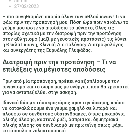
admin
27/02/2023
Η πιο συνηθισμένη απορία όλων των αθλούμενων! Τι να
φάω πριν την προπόνησή μου; Πόση ώρα πριν να κάνω το
γεύμα μου ώστε να αποδώσω το μέγιστο; Όλες τις
απορίες σχετικά με την διατροφή πριν την προπόνηση
στον αθλητισμό (μαζί με γευστικές προτάσεις) τις λύνει
η Θέκλα Γκιώνη, Κλινική Διαιτολόγος/ Διατροφολόγος
και συνεργάτης της Ευρυάλης Γλυφάδας.
Διατροφή πριν την προπόνηση – Τι να
επιλέξεις για μέγιστες αποδόσεις
Πριν από μία προπόνηση, πρέπει να εξοπλίσουμε τον
οργανισμό και το σώμα μας με ενέργεια που θα χρειαστεί
για να ανταπεξέλθει στην άσκηση.
Ιδανικά δύο με τέσσερις ώρες πριν την άσκηση
, πρέπει
να καταναλώσουμε ένα γεύμα χαμηλό σε λιπαρά και
πλούσιο σε σύνθετους υδατάνθρακες, όπως μακαρόνια
ολικής άλεσης, καστανό ρύζι, όσπρια και δημητριακά
ολικής άλεσης σε συνδυασμό με πρωτεΐνη όπως ψάρι,
κοτόπουλο ή γαλακτοκομικά.