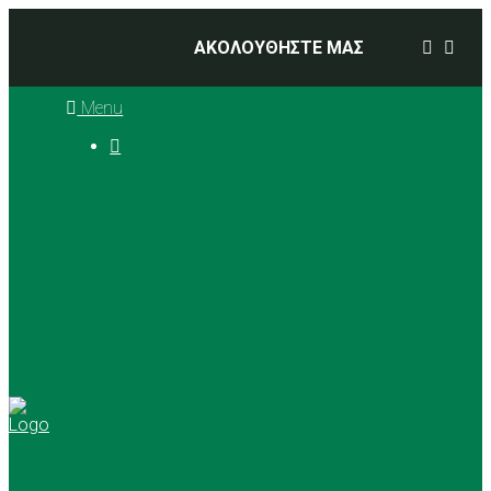
ΑΚΟΛΟΥΘΗΣΤΕ ΜΑΣ
Menu

Ιστορία
Διοικητικό Συμβούλιο
Προπονητές
Αθλήματα
Basketball
Αγώνες Μπάσκετ 2025 –
2026
Ρυθμική Γυμναστική
Tennis
Yoga
Γήπεδα