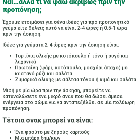
Ναι…αλλά τι να φάω ακριβώς πριν την
προπόνηση;
Έχουμε ετοιμάσει για σένα ιδέες για προ προπονητικό
γεύμα είτε θέλεις αυτό να είναι 2-4 ώρες ή 0.5-1 ώρα
πριν την άσκηση.
Ιδέες για γεύματα 2-4 ώρες πριν την άσκηση είναι:
Τορτίγια ολικής με κοτόπουλο ή τόνο ή αυγό και
λαχανικά
Πρωτεΐνη (ψάρι, κοτόπουλο, μοσχάρι άπαχο) με
καστανό ρύζι και σαλάτα
Ζυμαρικά ολικής με σάλτσα τόνου ή κιμά και σαλάτα
Μισή με μία ώρα πριν την άσκηση, μπορείτε να
καταναλώσετε ένα μικρό σνακ που θα δώσει άμεσα
ενέργεια στο σώμα για να ανταπεξέλθει σε μία πολύωρη
προπόνηση.
Τέτοια σνακ μπορεί να είναι:
Ένα
φρούτο με ξηρούς καρπούς
Μία
μπάρα δημ/κων