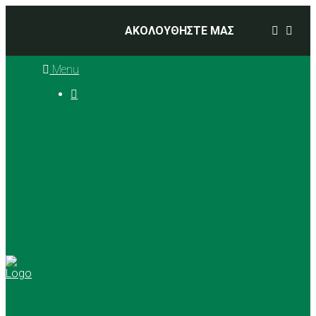
ΑΚΟΛΟΥΘΗΣΤΕ ΜΑΣ
Menu

Ιστορία
Διοικητικό Συμβούλιο
Προπονητές
Αθλήματα
Basketball
Αγώνες Μπάσκετ 2025 –
2026
Ρυθμική Γυμναστική
Tennis
Yoga
Γήπεδα