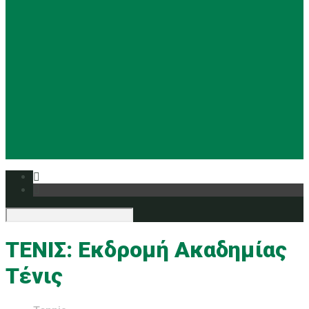
Basketball
Ρυθμική
Tennis
Yoga
Ευρυάλη TV
Δελτία τύπου
ΤΕΝΙΣ: Εκδρομή Ακαδημίας
Τένις