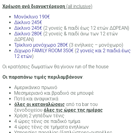
Χρέωση ανά διανυκτέρευση
(all inclusive)
Μονόκλινο 190€
Δίκλινο 245€
Δίκλινο 245€
(2 γονείς & παιδί έως 12 ετών ΔΩΡΕΑΝ)
Δίκλινο 280€
(2 γονείς & παιδί άνω των 12 ετών
ΔΩΡΕΑΝ)
Τρίκλινο μονόχωρο 280€
(3 ενήλικες – μονόχωρο)
Δίχωρο FAMILY ROOM 350€
(
2 γονείς και 2 παιδιά έως
12 ετών
)
Οι κρατήσεις δωματίων θα γίνουν run of the house
Οι παραπάνω τιμές περιλαμβάνουν
:
Αμερικάνικο πρωινό
Μεσημεριανό και βραδινό σε μπουφέ
Ποτά και αναψυκτικά
όλες οι καταναλώσεις
από τα bar του
ξενοδοχείου
όλες τις ώρες της ημέρας
Χρήση 2 γηπέδων τένις
4 ώρες τένις σε παιδικό τμήμα
4 ώρες τένις σε τμήματα ενηλίκων
Υπηρεσίες παραλίας (ξαπλώστρες-ομπρέλες,