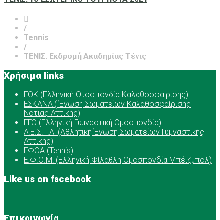
/
Tennis
/
ΤΕΝΙΣ: Εκδρομή Ακαδημίας Τένις
Χρήσιμα links
ΕOK (Ελληνική Ομοσπονδία Καλαθοσφαίρισης)
ΕΣΚΑΝΑ ( Ένωση Σωματείων Καλαθοσφαίρισης
Νότιας Αττικής)
ΕΓΟ (Ελληνική Γυμναστική Ομοσπονδία)
Α.Ε.Σ.Γ.Α. (Αθλητική Ένωση Σωματείων Γυμναστικής
Αττικής)
ΕΦΟΑ (Tennis)
Ε.Φ.Ο.Μ. (Ελληνική Φίλαθλη Ομοσπονδία Μπέϊζμπολ)
Like us on facebook
Επικοινωνία