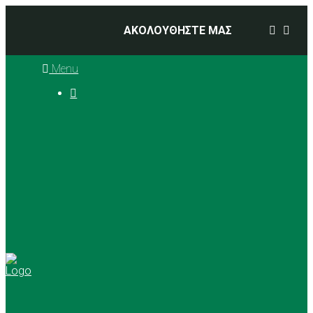
ΑΚΟΛΟΥΘΗΣΤΕ ΜΑΣ
Menu

Ιστορία
Διοικητικό Συμβούλιο
Προπονητές
Αθλήματα
Basketball
Αγώνες Μπάσκετ 2025 –
2026
Ρυθμική Γυμναστική
Tennis
Yoga
Γήπεδα