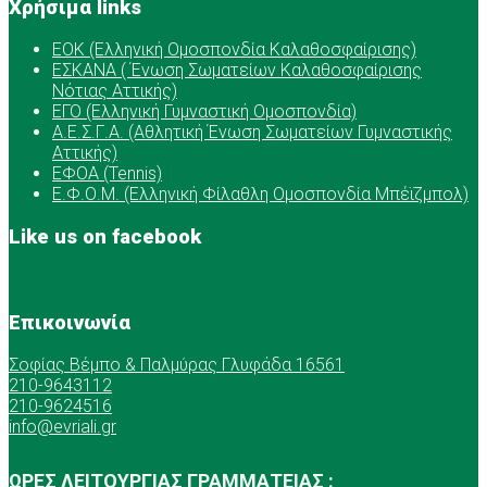
Χρήσιμα links
ΕOK (Ελληνική Ομοσπονδία Καλαθοσφαίρισης)
ΕΣΚΑΝΑ ( Ένωση Σωματείων Καλαθοσφαίρισης
Νότιας Αττικής)
ΕΓΟ (Ελληνική Γυμναστική Ομοσπονδία)
Α.Ε.Σ.Γ.Α. (Αθλητική Ένωση Σωματείων Γυμναστικής
Αττικής)
ΕΦΟΑ (Tennis)
Ε.Φ.Ο.Μ. (Ελληνική Φίλαθλη Ομοσπονδία Μπέϊζμπολ)
Like us on facebook
Επικοινωνία
Σοφίας Βέμπο & Παλμύρας Γλυφάδα 16561
210-9643112
210-9624516
info@evriali.gr
ΩΡΕΣ ΛΕΙΤΟΥΡΓΙΑΣ ΓΡΑΜΜΑΤΕΙΑΣ :