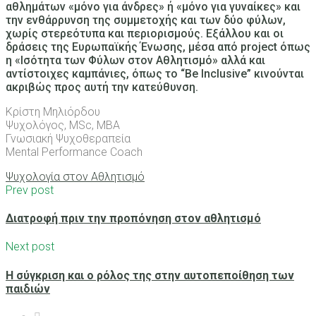
αθλημάτων «μόνο για άνδρες» ή «μόνο για γυναίκες» και
την ενθάρρυνση της συμμετοχής και των δύο φύλων,
χωρίς στερεότυπα και περιορισμούς. Εξάλλου και οι
δράσεις της Ευρωπαϊκής Ένωσης, μέσα από project όπως
η «Ισότητα των Φύλων στον Αθλητισμό» αλλά και
αντίστοιχες καμπάνιες, όπως το “Be Inclusive” κινούνται
ακριβώς προς αυτή την κατεύθυνση.
Κρίστη Μηλιόρδου
Ψυχολόγος, MSc, MBA
Γνωσιακή Ψυχοθεραπεία
Mental Performance Coach
Ψυχολογία στον Αθλητισμό
Prev post
Διατροφή πριν την προπόνηση στον αθλητισμό
Next post
Η σύγκριση και ο ρόλος της στην αυτοπεποίθηση των
παιδιών