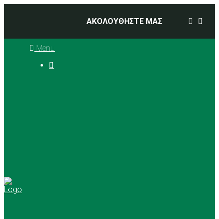
ΑΚΟΛΟΥΘΗΣΤΕ ΜΑΣ
Menu

Ιστορία
Διοικητικό Συμβούλιο
Προπονητές
Αθλήματα
Basketball
Αγώνες Μπάσκετ 2025 –
2026
Ρυθμική Γυμναστική
Tennis
Yoga
Γήπεδα