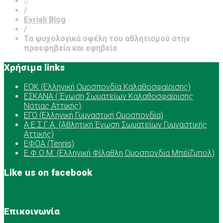
/
Evriali Blog
/
Τα ψυχολογικά οφέλη του αθλητισμού στην
προεφηβεία και εφηβεία
Χρήσιμα links
ΕOK (Ελληνική Ομοσπονδία Καλαθοσφαίρισης)
ΕΣΚΑΝΑ ( Ένωση Σωματείων Καλαθοσφαίρισης
Νότιας Αττικής)
ΕΓΟ (Ελληνική Γυμναστική Ομοσπονδία)
Α.Ε.Σ.Γ.Α. (Αθλητική Ένωση Σωματείων Γυμναστικής
Αττικής)
ΕΦΟΑ (Tennis)
Ε.Φ.Ο.Μ. (Ελληνική Φίλαθλη Ομοσπονδία Μπέϊζμπολ)
Like us on facebook
Επικοινωνία