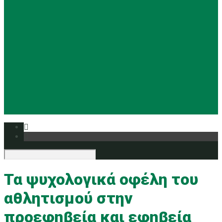
Basketball
Ρυθμική
Tennis
Yoga
Ευρυάλη TV
Δελτία τύπου
Τα ψυχολογικά οφέλη του
αθλητισμού στην
προεφηβεία και εφηβεία